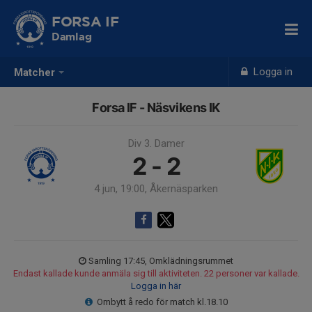
FORSA IF
Damlag
Logga in
Matcher
Forsa IF - Näsvikens IK
Div 3. Damer
2 - 2
4 jun, 19:00, Åkernäsparken
Samling 17:45, Omklädningsrummet
Endast kallade kunde anmäla sig till aktiviteten. 22 personer var kallade.
Logga in här
Ombytt å redo för match kl.18.10