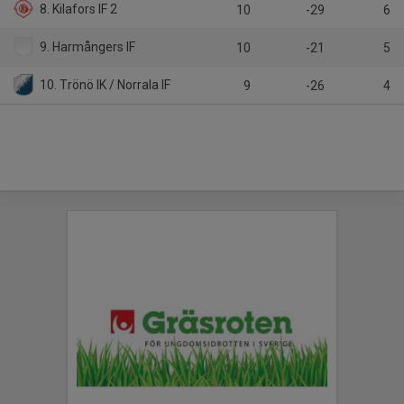
8. Kilafors IF 2
10
-29
6
9. Harmångers IF
10
-21
5
10. Trönö IK / Norrala IF
9
-26
4