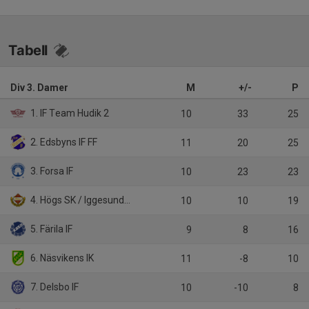
Tabell
Div 3. Damer
M
+/-
P
1. IF Team Hudik 2
10
33
25
2. Edsbyns IF FF
11
20
25
3. Forsa IF
10
23
23
4. Högs SK / Iggesunds IK
10
10
19
5. Färila IF
9
8
16
6. Näsvikens IK
11
-8
10
7. Delsbo IF
10
-10
8