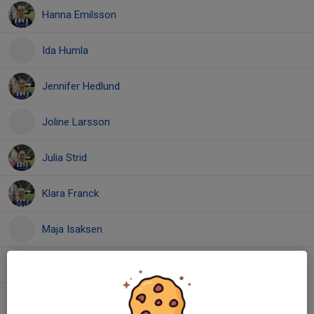
Hanna Emilsson
Ida Humla
Jennifer Hedlund
Joline Larsson
Julia Strid
Klara Franck
Maja Isaksen
Maja Mattsson
Selma Ericsson