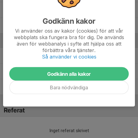
Simone Granvik
Godkänn kakor
Thea Arnesson
Vi använder oss av kakor (cookies) för att vår
webbplats ska fungera bra för dig. De används
Ledare
även för webbanalys i syfte att hjälpa oss att
förbättra våra tjänster.
Klara Eriksson
Fystränare
Så använder vi cookies
Markus Letterås
Tränare
Godkänn alla kakor
Michael Ericsson
Tränare
Bara nödvändiga
Referat
Inget referat skrivet