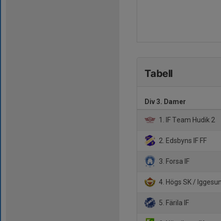
Tabell
Div 3. Damer
1. IF Team Hudik 2
2. Edsbyns IF FF
3. Forsa IF
4. Högs SK / Iggesun
5. Färila IF