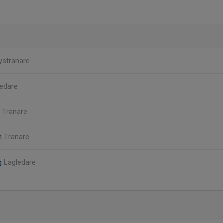
ystränare
ledare
s
Tränare
on
Tränare
g
Lagledare