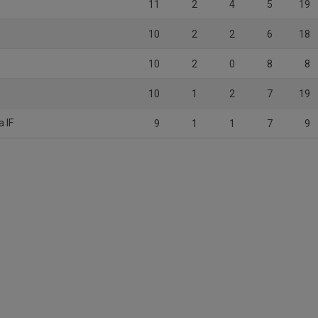
11
2
4
5
19
10
2
2
6
18
10
2
0
8
8
10
1
2
7
19
a IF
9
1
1
7
9