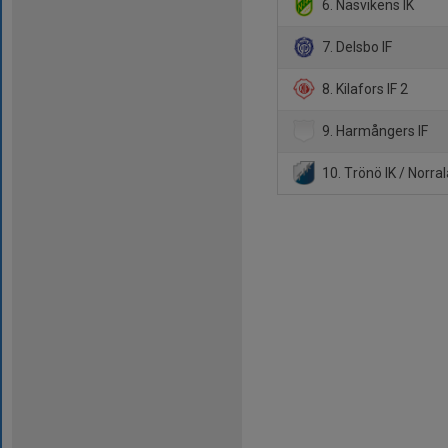
6. Näsvikens IK
7. Delsbo IF
8. Kilafors IF 2
9. Harmångers IF
10. Trönö IK / Norral