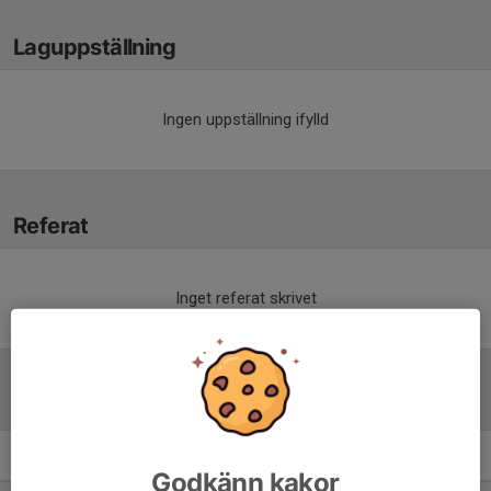
Laguppställning
Ingen uppställning ifylld
Referat
Inget referat skrivet
Tabell
Div 3. Damer
M
+/-
P
Godkänn kakor