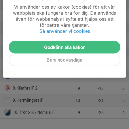
1. IF Team Hudik 2
10
33
25
Vi använder oss av kakor (cookies) för att vår
webbplats ska fungera bra för dig. De används
2. Edsbyns IF FF
10
15
22
även för webbanalys i syfte att hjälpa oss att
förbättra våra tjänster.
3. Forsa IF
9
10
20
Så använder vi cookies
4. Högs SK / Iggesunds IK
10
10
19
Godkänn alla kakor
5. Färila IF
9
8
16
Bara nödvändiga
6. Näsvikens IK
10
-3
10
7. Delsbo IF
10
-10
8
8. Kilafors IF 2
9
-16
6
9. Harmångers IF
10
-21
5
10. Trönö IK / Norrala IF
9
-26
4