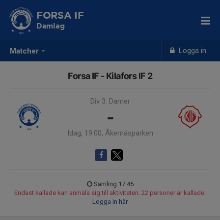
FORSA IF
Damlag
Logga in
Matcher
Forsa IF - Kilafors IF 2
Div 3. Damer
-
Idag, 19:00, Åkernäsparken
Samling 17:45
Endast kallade kan anmäla sig till aktiviteten. 22 personer är kallade.
Logga in här