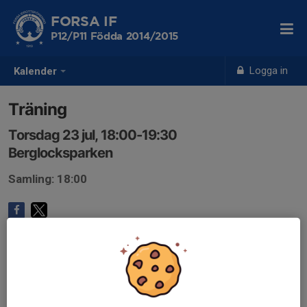
FORSA IF
P12/P11 Födda 2014/2015
Logga in
Kalender
Träning
Torsdag 23 jul, 18:00-19:30
Berglocksparken
Samling: 18:00