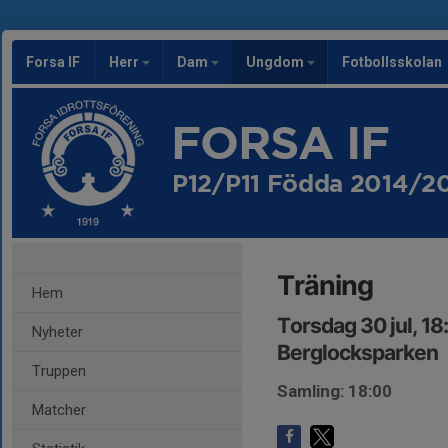
Forsa IF
Herr
Dam
Ungdom
Fotbollsskolan
FORSA IF
P12/P11 Födda 2014/2
Träning
Hem
Torsdag 30 jul, 1
Nyheter
Berglocksparken
Truppen
Samling: 18:00
Matcher