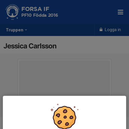
FORSA IF
PF10 Födda 2016
Logga in
Truppen
Jessica Carlsson
Titel
Lagledare