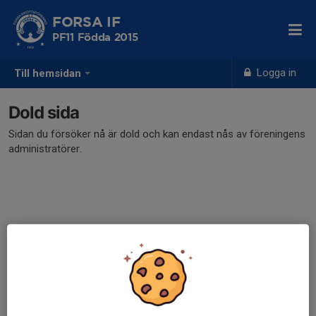
FORSA IF
PF11 Födda 2015
Logga in
Till hemsidan
Dold sida
Sidan du försöker nå är dold och kan endast nås av föreningens
administratörer.