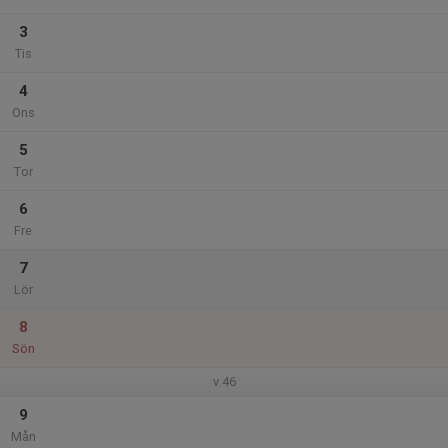
3
Tis
4
Ons
5
Tor
6
Fre
7
Lör
8
Sön
v.46
9
Mån