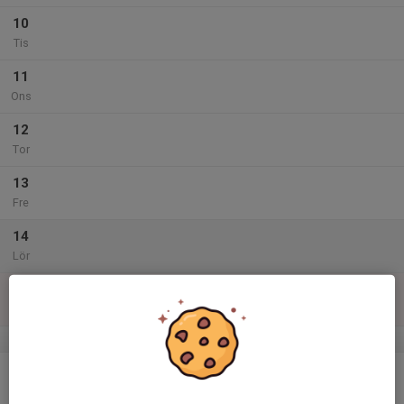
10
Tis
11
Ons
12
Tor
13
Fre
14
Lör
15
Sön
v.47
16
Mån