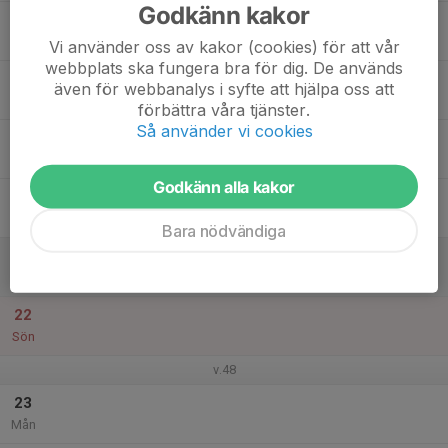
Godkänn kakor
17
Tis
Vi använder oss av kakor (cookies) för att vår
webbplats ska fungera bra för dig. De används
18
även för webbanalys i syfte att hjälpa oss att
Ons
förbättra våra tjänster.
Så använder vi cookies
19
Tor
Godkänn alla kakor
20
Fre
Bara nödvändiga
21
Lör
22
Sön
v.48
23
Mån