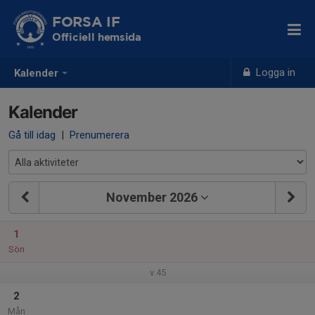
FORSA IF
Officiell hemsida
Logga in
Kalender
Kalender
Gå till idag
|
Prenumerera
November 2026
1
Sön
v.45
2
Mån