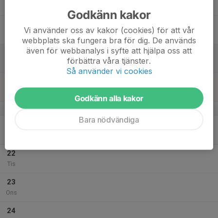
Tor
Godkänn kakor
18
Vi använder oss av kakor (cookies) för att vår
Fre
webbplats ska fungera bra för dig. De används
även för webbanalys i syfte att hjälpa oss att
19
förbättra våra tjänster.
Lör
Så använder vi cookies
20
Sön
Godkänn alla kakor
v.30
Bara nödvändiga
21
Mån
22
Tis
23
Ons
24