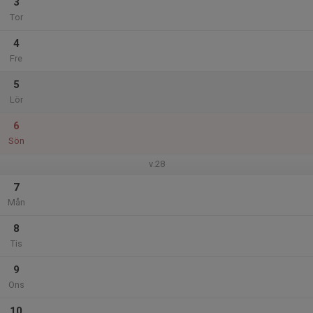
3
Tor
4
Fre
5
Lör
6
Sön
v.28
7
Mån
8
Tis
9
Ons
10