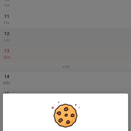
Tor
11
Fre
12
Lör
13
Sön
v.29
14
Mån
15
Tis
16
Ons
17