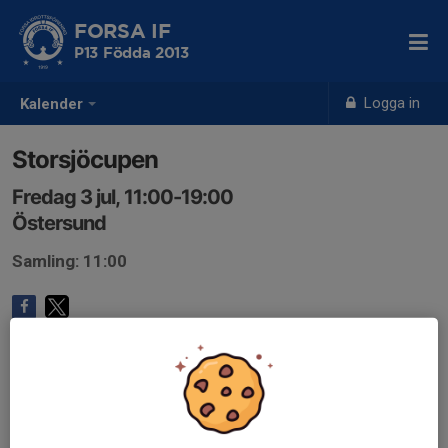
FORSA IF
P13 Födda 2013
Logga in
Kalender
Storsjöcupen
Fredag 3 jul, 11:00-19:00
Östersund
Samling: 11:00