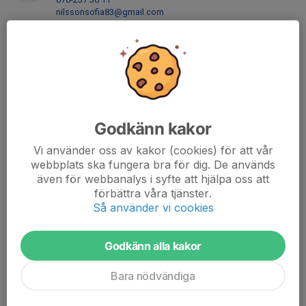
nilssonsofia83@gmail.com
Ulf Persson
073-624 75 77
uffepersson1973@hotmail.com
Peter Östberg
Tränare
Godkänn kakor
070-644 04 39
070-644 04 54
Vi använder oss av kakor (cookies) för att vår
peter@delsbofinsnickeri.se
webbplats ska fungera bra för dig. De används
även för webbanalys i syfte att hjälpa oss att
Martin Viklund
förbättra våra tjänster.
Tränare
Så använder vi cookies
070-277 07 84
johanmartin.v@utb.hudiksvall.se
Godkänn alla kakor
Bara nödvändiga