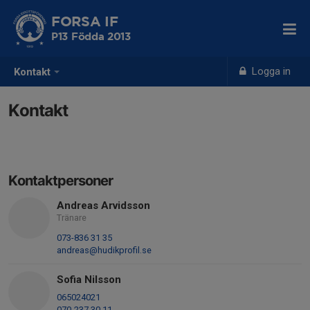
FORSA IF
P13 Födda 2013
Logga in
Kontakt
Kontakt
Kontaktpersoner
Andreas Arvidsson
Tränare
073-836 31 35
andreas@hudikprofil.se
Sofia Nilsson
065024021
070-237 30 11