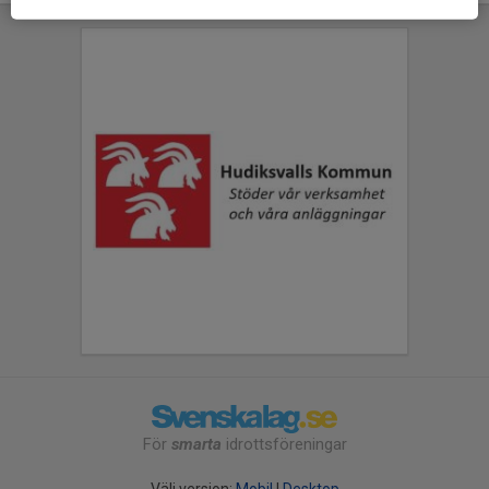
För
smarta
idrottsföreningar