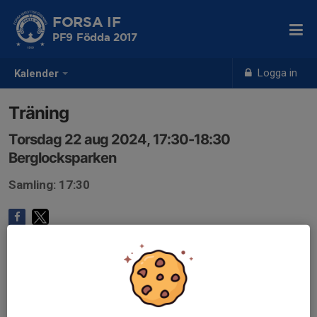
FORSA IF
PF9 Födda 2017
Logga in
Kalender
Träning
Torsdag 22 aug 2024, 17:30-18:30
Berglocksparken
Samling: 17:30