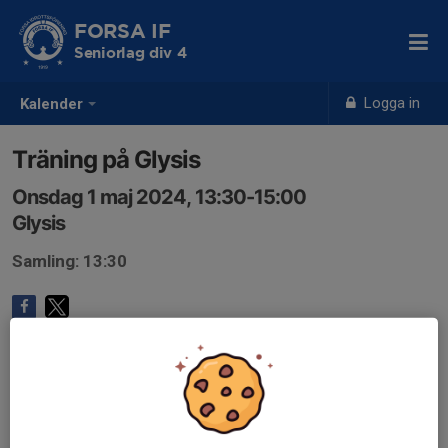
FORSA IF
Seniorlag div 4
Logga in
Kalender
Träning på Glysis
Onsdag 1 maj 2024, 13:30-15:00
Glysis
Samling: 13:30