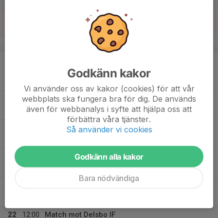
16
Sön
v.34
17
19:00
Match mot Delsbo IF 2
Godkänn kakor
21:00
Mån
Div 6 Herrar
Åkernäsparken
Vi använder oss av kakor (cookies) för att vår
webbplats ska fungera bra för dig. De används
18
även för webbanalys i syfte att hjälpa oss att
Tis
förbättra våra tjänster.
19
17:30
Träning
Så använder vi cookies
19:00
Ons
Åkernäsparken
Godkänn alla kakor
20
17:30
Träning
19:00
Tor
Åkernäsparken
Bara nödvändiga
21
Fre
22
12:00
Match mot Delsbo IF