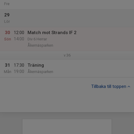
Fre
29
Lör
30
12:00
Match mot Strands IF 2
14:00
Sön
Div 6 Herrar
Åkernäsparken
v.36
31
17:30
Träning
19:00
Mån
Åkernäsparken
Tillbaka till toppen