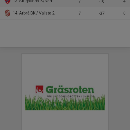
13. Stugsunds IK/Norrala IF 2
7
-16
4
14. Arbrå BK / Vallsta 2
7
-37
0