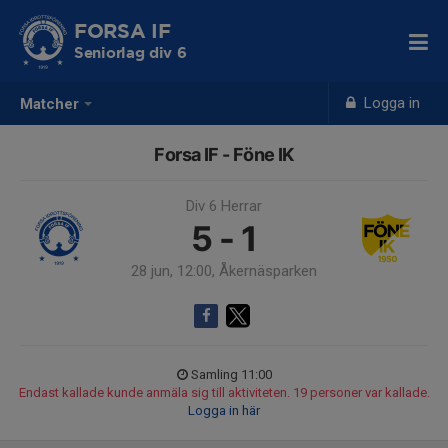
FORSA IF
Seniorlag div 6
Logga in
Matcher
Forsa IF - Föne IK
Div 6 Herrar
5 - 1
28 jun, 12:00, Åkernäsparken
Samling 11:00
Endast kallade kunde anmäla sig till aktiviteten. 19 personer var kallade.
Logga in här