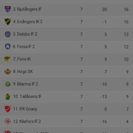
3. Njutångers IF
7
20
16
4. Enångers IK 2
7
-1
16
5. Delsbo IF 2
7
5
13
6. Forsa IF 2
7
5
12
7. Föne IK
7
9
10
8. Högs SK
7
7
9
9. Marma IF 2
7
-10
9
10. Tallåsens IF
7
-13
9
11. IFK Gnarp
7
0
7
12. Kilafors IF 2
7
-16
4