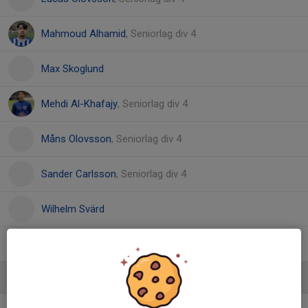
Mahmoud Alhamid
, Seniorlag div 4
Max Skoglund
Mehdi Al-Khafajy
, Seniorlag div 4
Måns Olovsson
, Seniorlag div 4
Sander Carlsson
, Seniorlag div 4
Wilhelm Svärd
22. Wille Eriksson
, Seniorlag div 4
Ledare