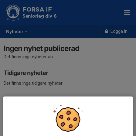
FORSA IF
Seniorlag div 6
Logga in
Nyheter
Ingen nyhet publicerad
Det finns inga nyheter än.
Tidigare nyheter
Det finns inga tidigare nyheter