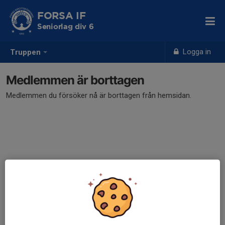
FORSA IF
Seniorlag div 6
Logga in
Truppen
Medlemmen är borttagen
Medlemmen du försöker nå är borttagen från hemsidan.