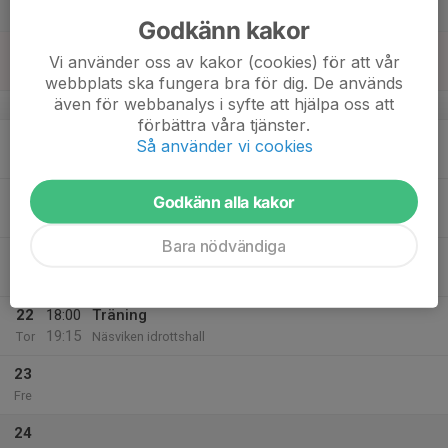
Lör
Godkänn kakor
18
Vi använder oss av kakor (cookies) för att vår
Sön
webbplats ska fungera bra för dig. De används
även för webbanalys i syfte att hjälpa oss att
v.4
förbättra våra tjänster.
19
Så använder vi cookies
Mån
20
Godkänn alla kakor
Tis
Bara nödvändiga
21
Ons
22
18:00
Träning
19:15
Tor
Näsviken idrottshall
23
Fre
24