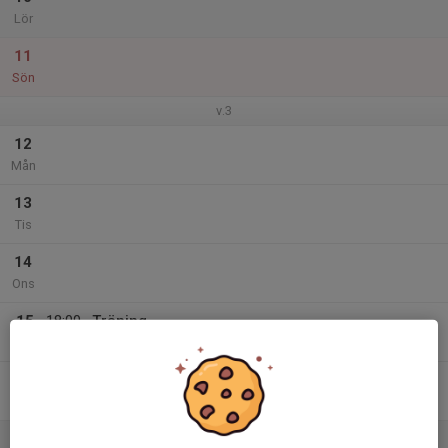
Lör
11
Sön
v.3
12
Mån
13
Tis
14
Ons
15
18:00
Träning
19:15
Tor
Näsviken idrottshall
16
Fre
17