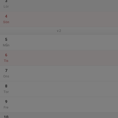
3
Lör
4
Sön
v.2
5
Mån
6
Tis
7
Ons
8
Tor
9
Fre
10