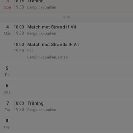
3
18:15
Träning
19:30
Sön
Berglocksparken
v.19
4
18:00
Match mot Strand if Vit
19:30
Mån
Berglocksparken
18:00
Match mot Strands IF Vit
19:30
P12
Berglocksparken, Forsa
5
Tis
6
Ons
7
18:00
Träning
19:30
Tor
Berglocksparken
8
Fre