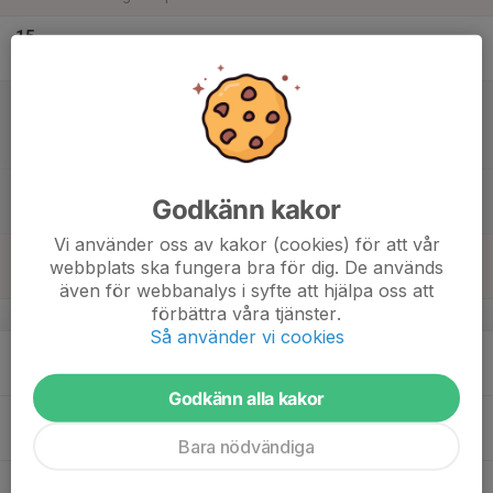
15
Fre
16
11:00
Match mot Hudiksvalls FC
12:30
Lör
P12
Berglocksparken, Forsa
11:00
Match mot Hudiksvalls FC
Godkänn kakor
12:30
Berglocksparken
Vi använder oss av kakor (cookies) för att vår
17
webbplats ska fungera bra för dig. De används
Sön
även för webbanalys i syfte att hjälpa oss att
förbättra våra tjänster.
v.21
Så använder vi cookies
18
18:00
Träning
19:30
Mån
Berglocksparken
Godkänn alla kakor
19
18:00
Träning
19:00
Tis
Berglocksparken
Bara nödvändiga
20