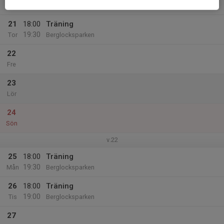
Ons
21
18:00
Träning
19:30
Tor
Berglocksparken
22
Fre
23
Lör
24
Sön
v.22
25
18:00
Träning
19:30
Mån
Berglocksparken
26
18:00
Träning
19:00
Tis
Berglocksparken
27