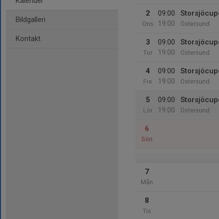
Kalender
2
09:00
Storsjöcupe
Bildgalleri
19:00
Ons
Östersund
Kontakt
3
09:00
Storsjöcu
19:00
Tor
Östersund
4
09:00
Storsjöcu
19:00
Fre
Östersund
5
09:00
Storsjöcu
19:00
Lör
Östersund
6
Sön
7
Mån
8
Tis