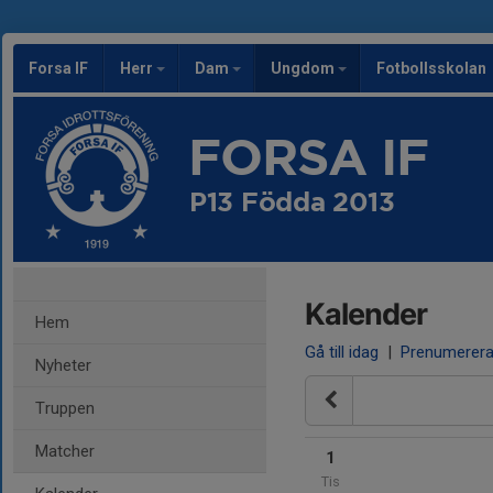
Forsa IF
Herr
Dam
Ungdom
Fotbollsskolan
FORSA IF
P13 Födda 2013
Kalender
Hem
Gå till idag
|
Prenumerer
Nyheter
Truppen
Matcher
1
Tis