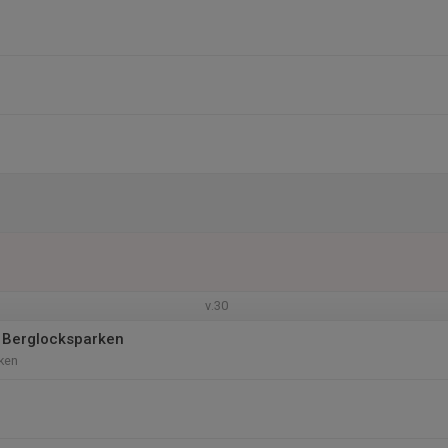
v.30
 Berglocksparken
ken