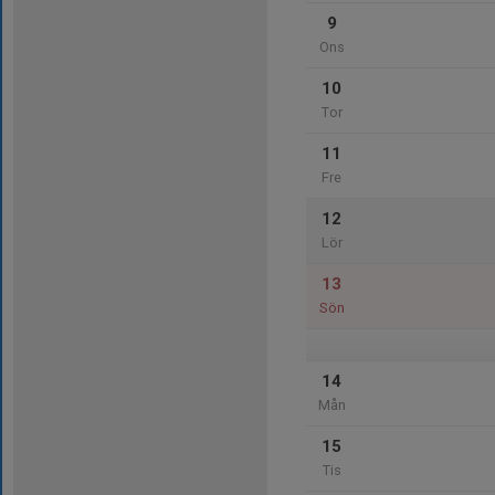
9
Ons
10
Tor
11
Fre
12
Lör
13
Sön
14
Mån
15
Tis