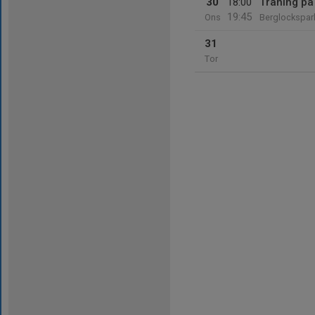
30
18:00
Träning på
19:45
Ons
Berglockspar
31
Tor