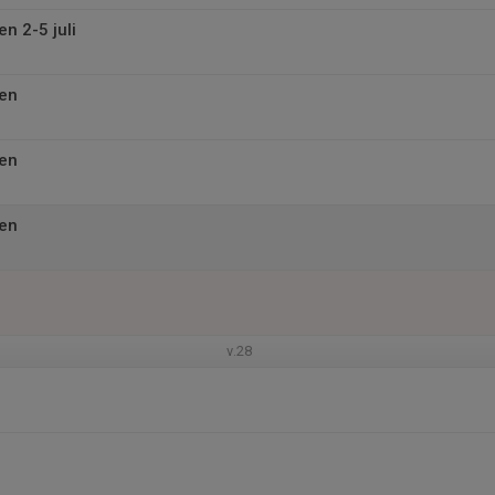
n 2-5 juli
pen
pen
pen
v.28